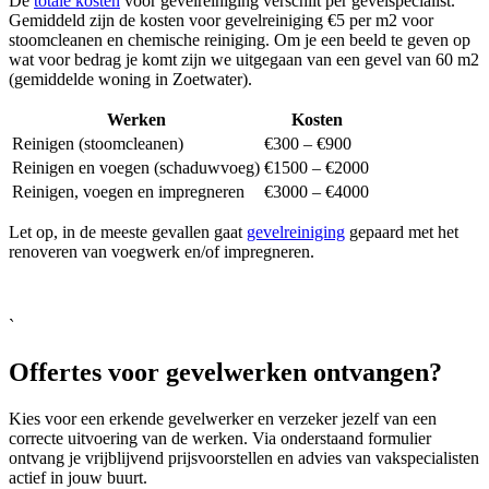
De
totale kosten
voor gevelreiniging verschilt per gevelspecialist.
Gemiddeld zijn de kosten voor gevelreiniging €5 per m2 voor
stoomcleanen en chemische reiniging. Om je een beeld te geven op
wat voor bedrag je komt zijn we uitgegaan van een gevel van 60 m2
(gemiddelde woning in Zoetwater).
Werken
Kosten
Reinigen (stoomcleanen)
€300 – €900
Reinigen en voegen (schaduwvoeg)
€1500 – €2000
Reinigen, voegen en impregneren
€3000 – €4000
Let op, in de meeste gevallen gaat
gevelreiniging
gepaard met het
renoveren van voegwerk en/of impregneren.
`
Offertes voor gevelwerken ontvangen?
Kies voor een erkende gevelwerker en verzeker jezelf van een
correcte uitvoering van de werken. Via onderstaand formulier
ontvang je vrijblijvend prijsvoorstellen en advies van vakspecialisten
actief in jouw buurt.