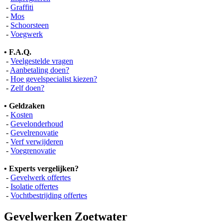
-
Graffiti
-
Mos
-
Schoorsteen
-
Voegwerk
• F.A.Q.
-
Veelgestelde vragen
-
Aanbetaling doen?
-
Hoe gevelspecialist kiezen?
-
Zelf doen?
• Geldzaken
-
Kosten
-
Gevelonderhoud
-
Gevelrenovatie
-
Verf verwijderen
-
Voegrenovatie
• Experts vergelijken?
-
Gevelwerk offertes
-
Isolatie offertes
-
Vochtbestrijding offertes
Gevelwerken Zoetwater