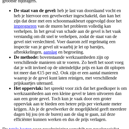
grootste bijdragers.
De staat van de gevel:
heb je last van doorslaand vocht en
heb je hiervoor een gevelwerker ingeschakeld, dan kan het
zijn dat deze met een schoonmaakbeurt opgevolgd door het
impregneren
van de muren het probleem volledig kan
verhelpen. In het geval van schade aan de gevel is het vaak
verstandig om dit snel te verhelpen, zodat de staat van de
gevel niet verslechterd. Voer daarom zelf regelmatig een
inspectie van je gevel uit waarbij je let op barstjes,
afbrokkelingen,
aanslag
en begroeiing.
De methode:
bovenstaande werkzaamheden zijn op
verschillende manieren uit te voeren. Zo heeft het soort voeg
dat je wilt invloed op de uiteindelijke prijs en kan dit oplopen
tot meer dan €15 per m2. Ook zijn er een aantal manieren
waarop je de gevel kunt laten reinigen, met verschillende
prijskaartjes uiteraard.
Het oppervlak:
het spreekt voor zich dat het goedkoper is om
werkzaamheden aan een kleine gevel te laten uitvoeren dan
aan een grote gevel. Toch kun je vaak door een groter
oppervlak aan te bieden een betere prijs per vierkante meter
krijgen. Als je de gevelwerker de mogelijkheid geeft meerdere
dagen bij jou (en de buren) aan de slag te gaan, zal deze
efficiënter kunnen werken en dus de prijs verlagen.