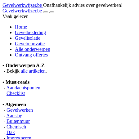
Gevelwerkwijzer.be
Onafhankelijk advies over gevelwerken!
Gevelwerkwijzer.be
Vaak gelezen
Home
Gevelbekleding
Gevelisolatie
Gevelrenovatie
Alle onderwerpen
Ontvang offertes
• Onderwerpen A-Z
- Bekijk
alle artikelen
.
• Must-reads
-
Aandachtspunten
-
Checklist
• Algemeen
-
Gevelwerken
-
Aanslag
-
Buitenmuur
-
Chemisch
-
Dak
-
Impregneren