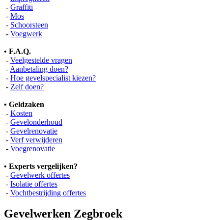
-
Graffiti
-
Mos
-
Schoorsteen
-
Voegwerk
• F.A.Q.
-
Veelgestelde vragen
-
Aanbetaling doen?
-
Hoe gevelspecialist kiezen?
-
Zelf doen?
• Geldzaken
-
Kosten
-
Gevelonderhoud
-
Gevelrenovatie
-
Verf verwijderen
-
Voegrenovatie
• Experts vergelijken?
-
Gevelwerk offertes
-
Isolatie offertes
-
Vochtbestrijding offertes
Gevelwerken Zegbroek