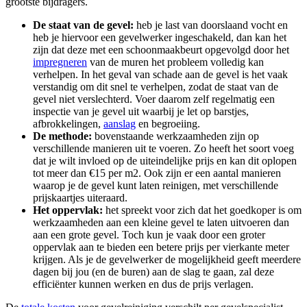
grootste bijdragers.
De staat van de gevel:
heb je last van doorslaand vocht en
heb je hiervoor een gevelwerker ingeschakeld, dan kan het
zijn dat deze met een schoonmaakbeurt opgevolgd door het
impregneren
van de muren het probleem volledig kan
verhelpen. In het geval van schade aan de gevel is het vaak
verstandig om dit snel te verhelpen, zodat de staat van de
gevel niet verslechterd. Voer daarom zelf regelmatig een
inspectie van je gevel uit waarbij je let op barstjes,
afbrokkelingen,
aanslag
en begroeiing.
De methode:
bovenstaande werkzaamheden zijn op
verschillende manieren uit te voeren. Zo heeft het soort voeg
dat je wilt invloed op de uiteindelijke prijs en kan dit oplopen
tot meer dan €15 per m2. Ook zijn er een aantal manieren
waarop je de gevel kunt laten reinigen, met verschillende
prijskaartjes uiteraard.
Het oppervlak:
het spreekt voor zich dat het goedkoper is om
werkzaamheden aan een kleine gevel te laten uitvoeren dan
aan een grote gevel. Toch kun je vaak door een groter
oppervlak aan te bieden een betere prijs per vierkante meter
krijgen. Als je de gevelwerker de mogelijkheid geeft meerdere
dagen bij jou (en de buren) aan de slag te gaan, zal deze
efficiënter kunnen werken en dus de prijs verlagen.