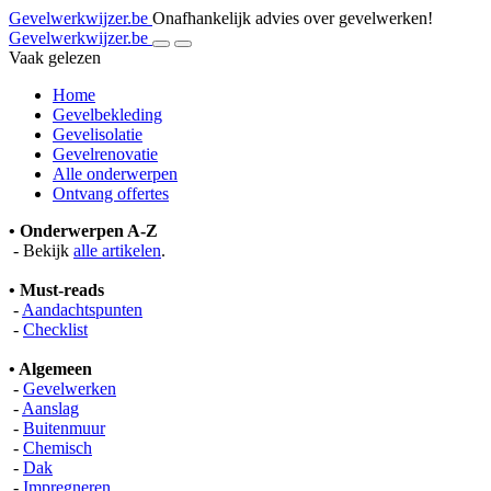
Gevelwerkwijzer.be
Onafhankelijk advies over gevelwerken!
Gevelwerkwijzer.be
Vaak gelezen
Home
Gevelbekleding
Gevelisolatie
Gevelrenovatie
Alle onderwerpen
Ontvang offertes
• Onderwerpen A-Z
- Bekijk
alle artikelen
.
• Must-reads
-
Aandachtspunten
-
Checklist
• Algemeen
-
Gevelwerken
-
Aanslag
-
Buitenmuur
-
Chemisch
-
Dak
-
Impregneren