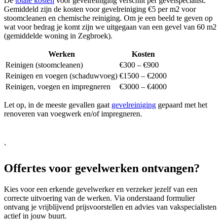
De
totale kosten
voor gevelreiniging verschilt per gevelspecialist.
Gemiddeld zijn de kosten voor gevelreiniging €5 per m2 voor
stoomcleanen en chemische reiniging. Om je een beeld te geven op
wat voor bedrag je komt zijn we uitgegaan van een gevel van 60 m2
(gemiddelde woning in Zegbroek).
Werken
Kosten
Reinigen (stoomcleanen)
€300 – €900
Reinigen en voegen (schaduwvoeg)
€1500 – €2000
Reinigen, voegen en impregneren
€3000 – €4000
Let op, in de meeste gevallen gaat
gevelreiniging
gepaard met het
renoveren van voegwerk en/of impregneren.
`
Offertes voor gevelwerken ontvangen?
Kies voor een erkende gevelwerker en verzeker jezelf van een
correcte uitvoering van de werken. Via onderstaand formulier
ontvang je vrijblijvend prijsvoorstellen en advies van vakspecialisten
actief in jouw buurt.