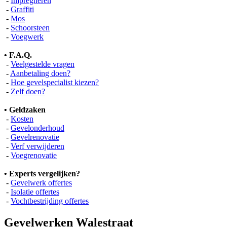
-
Impregneren
-
Graffiti
-
Mos
-
Schoorsteen
-
Voegwerk
• F.A.Q.
-
Veelgestelde vragen
-
Aanbetaling doen?
-
Hoe gevelspecialist kiezen?
-
Zelf doen?
• Geldzaken
-
Kosten
-
Gevelonderhoud
-
Gevelrenovatie
-
Verf verwijderen
-
Voegrenovatie
• Experts vergelijken?
-
Gevelwerk offertes
-
Isolatie offertes
-
Vochtbestrijding offertes
Gevelwerken Walestraat