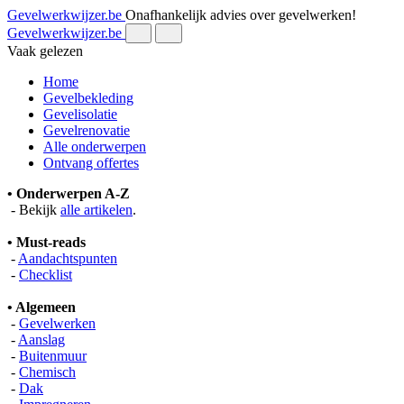
Gevelwerkwijzer.be
Onafhankelijk advies over gevelwerken!
Gevelwerkwijzer.be
Vaak gelezen
Home
Gevelbekleding
Gevelisolatie
Gevelrenovatie
Alle onderwerpen
Ontvang offertes
• Onderwerpen A-Z
- Bekijk
alle artikelen
.
• Must-reads
-
Aandachtspunten
-
Checklist
• Algemeen
-
Gevelwerken
-
Aanslag
-
Buitenmuur
-
Chemisch
-
Dak