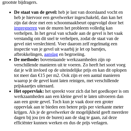
grootste bijdragers.
De staat van de gevel:
heb je last van doorslaand vocht en
heb je hiervoor een gevelwerker ingeschakeld, dan kan het
zijn dat deze met een schoonmaakbeurt opgevolgd door het
impregneren
van de muren het probleem volledig kan
verhelpen. In het geval van schade aan de gevel is het vaak
verstandig om dit snel te verhelpen, zodat de staat van de
gevel niet verslechterd. Voer daarom zelf regelmatig een
inspectie van je gevel uit waarbij je let op barstjes,
afbrokkelingen,
aanslag
en begroeiing.
De methode:
bovenstaande werkzaamheden zijn op
verschillende manieren uit te voeren. Zo heeft het soort voeg
dat je wilt invloed op de uiteindelijke prijs en kan dit oplopen
tot meer dan €15 per m2. Ook zijn er een aantal manieren
waarop je de gevel kunt laten reinigen, met verschillende
prijskaartjes uiteraard.
Het oppervlak:
het spreekt voor zich dat het goedkoper is om
werkzaamheden aan een kleine gevel te laten uitvoeren dan
aan een grote gevel. Toch kun je vaak door een groter
oppervlak aan te bieden een betere prijs per vierkante meter
krijgen. Als je de gevelwerker de mogelijkheid geeft meerdere
dagen bij jou (en de buren) aan de slag te gaan, zal deze
efficiënter kunnen werken en dus de prijs verlagen.