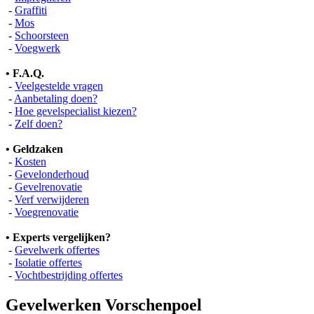
-
Graffiti
-
Mos
-
Schoorsteen
-
Voegwerk
• F.A.Q.
-
Veelgestelde vragen
-
Aanbetaling doen?
-
Hoe gevelspecialist kiezen?
-
Zelf doen?
• Geldzaken
-
Kosten
-
Gevelonderhoud
-
Gevelrenovatie
-
Verf verwijderen
-
Voegrenovatie
• Experts vergelijken?
-
Gevelwerk offertes
-
Isolatie offertes
-
Vochtbestrijding offertes
Gevelwerken Vorschenpoel