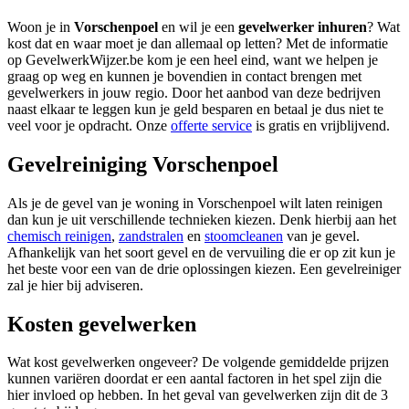
Woon je in
Vorschenpoel
en wil je een
gevelwerker inhuren
? Wat
kost dat en waar moet je dan allemaal op letten? Met de informatie
op GevelwerkWijzer.be kom je een heel eind, want we helpen je
graag op weg en kunnen je bovendien in contact brengen met
gevelwerkers in jouw regio. Door het aanbod van deze bedrijven
naast elkaar te leggen kun je geld besparen en betaal je dus niet te
veel voor je opdracht. Onze
offerte service
is gratis en vrijblijvend.
Gevelreiniging Vorschenpoel
Als je de gevel van je woning in Vorschenpoel wilt laten reinigen
dan kun je uit verschillende technieken kiezen. Denk hierbij aan het
chemisch reinigen
,
zandstralen
en
stoomcleanen
van je gevel.
Afhankelijk van het soort gevel en de vervuiling die er op zit kun je
het beste voor een van de drie oplossingen kiezen. Een gevelreiniger
zal je hier bij adviseren.
Kosten gevelwerken
Wat kost gevelwerken ongeveer? De volgende gemiddelde prijzen
kunnen variëren doordat er een aantal factoren in het spel zijn die
hier invloed op hebben. In het geval van gevelwerken zijn dit de 3