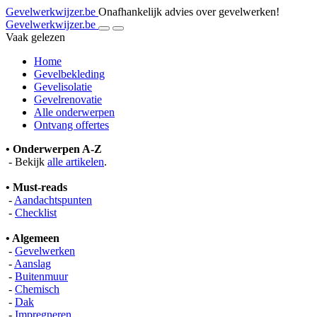
Gevelwerkwijzer.be
Onafhankelijk advies over gevelwerken!
Gevelwerkwijzer.be
Vaak gelezen
Home
Gevelbekleding
Gevelisolatie
Gevelrenovatie
Alle onderwerpen
Ontvang offertes
• Onderwerpen A-Z
- Bekijk
alle artikelen
.
• Must-reads
-
Aandachtspunten
-
Checklist
• Algemeen
-
Gevelwerken
-
Aanslag
-
Buitenmuur
-
Chemisch
-
Dak
-
Impregneren