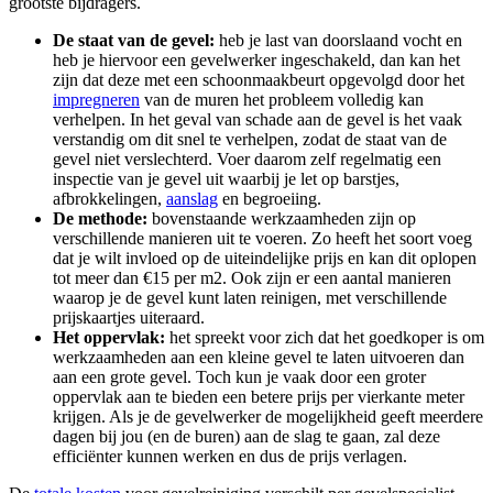
grootste bijdragers.
De staat van de gevel:
heb je last van doorslaand vocht en
heb je hiervoor een gevelwerker ingeschakeld, dan kan het
zijn dat deze met een schoonmaakbeurt opgevolgd door het
impregneren
van de muren het probleem volledig kan
verhelpen. In het geval van schade aan de gevel is het vaak
verstandig om dit snel te verhelpen, zodat de staat van de
gevel niet verslechterd. Voer daarom zelf regelmatig een
inspectie van je gevel uit waarbij je let op barstjes,
afbrokkelingen,
aanslag
en begroeiing.
De methode:
bovenstaande werkzaamheden zijn op
verschillende manieren uit te voeren. Zo heeft het soort voeg
dat je wilt invloed op de uiteindelijke prijs en kan dit oplopen
tot meer dan €15 per m2. Ook zijn er een aantal manieren
waarop je de gevel kunt laten reinigen, met verschillende
prijskaartjes uiteraard.
Het oppervlak:
het spreekt voor zich dat het goedkoper is om
werkzaamheden aan een kleine gevel te laten uitvoeren dan
aan een grote gevel. Toch kun je vaak door een groter
oppervlak aan te bieden een betere prijs per vierkante meter
krijgen. Als je de gevelwerker de mogelijkheid geeft meerdere
dagen bij jou (en de buren) aan de slag te gaan, zal deze
efficiënter kunnen werken en dus de prijs verlagen.